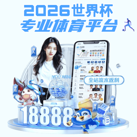
注册入口
首页
体育资讯
内马尔周一重返训练安帅确认他能参加对苏格兰的最后一战
2026-08-08
克洛普与戈麦斯联手引进泰国前锋素帕那加盟RB大宫助力球队发展
2026-08-07
武磊西班牙解说首秀引发热议黄健翔称其表现超越新人水平
2026-08-05
湖人三白人核心难以争冠的历史真相分析与思考
2026-08-04
鲁尼强调福登与帕尔默在狭小空间中的灵活性是攻坚战的关键因素
2026-08-03
黄蜂队未来七年拥有20个次轮签交易选秀权潜力巨大
2026-08-02
托哈加盟马刺的决心与球队夺冠目标完美契合
2026-08-01