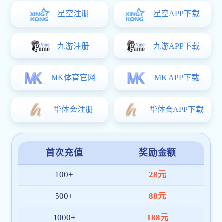
香波特分析马刺胜利关键哈珀发挥至关重要米奇需借鉴布朗灵活调度
2026-07-16
奥利塞助攻姆巴佩展现默契或成球队未来希望的关键时刻
2026-07-15
摩纳哥与奥蓬达经纪人洽谈先租后买交易引发关注
2026-07-14
福法纳谈进球争议表示无论是自己还是恩佐进球都感到非常开心
2026-07-13
近三位季后赛表现卓越的全能球员约基奇SGA莫布里数据解析
2026-07-12
德容透露选择21号背后故事伤缺欧洲杯激发今夏更强渴望
2026-07-10
世界杯前夕萨利巴伤情加重恐缺席数周球队面临严峻考验
2026-07-09
墨西哥球员身价排行榜揭晓希门尼斯领衔奥乔亚身价仅30万欧元
2026-07-08
勇士若选侧翼将寻求签约后场球员目标锁定西蒙斯或塞克斯顿
2026-07-07
19岁112天弗拉格荣膺最佳新秀一阵仅次于詹姆斯创历史第二年轻纪录
2026-07-05
U17国足在本届U17亚洲杯表现出色获得亚军值得肯定与期待
2026-07-03