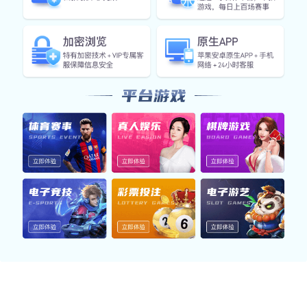
郭艾伦调侃杜锋老练风范输赢皆淡定心如止水
2026-06-19
周琦18分8板4帽表现惊艳媒体赞其为球队支柱重现辉煌
2026-06-18
布伦特福德强势领先西汉姆联努诺目瞪口呆场边无奈失望
2026-06-17
从未夺冠球队欧冠历史场次统计阿森纳领跑马竞紧随其后
2026-06-16
米体报道那不勒斯警察涉贩卖私人信息受害者包括塞萨尔
2026-06-15
老佛爷怒斥媒体对足球理解不足怀疑其支持马竞的真实动机
2026-06-13
马德鲁与杨明洋场上冲突主裁果断出示黄牌平息事态
2026-06-12
武汉三镇南看台赛前TIFO展示拨云见日主题展现球队斗志与希望
2026-06-11
莱奥谈英超情缘：因偶像C罗热爱曼联同时关注阿森纳的心路历程
2026-06-10
哈登季后赛主客场表现对比分析得分失误与三分命中率差异显著
2026-06-09