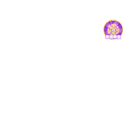
你可能喜欢
2026-07-28
#1