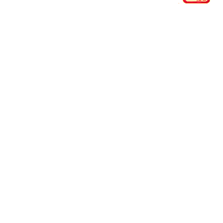
传统强者如广东、辽宁还是新兴力量如上海，都展现
出了极强竞争力。这预示着接下来进入季后赛阶段，
将会更加激烈，我们期待各个球队在剩余时间里继续
拼搏，把最精彩的一面呈现给大家！
上一篇：
上一篇:很抱歉没有了
下一篇：
贝尔戈米称巴斯托尼应走出意大利
相关推荐文章