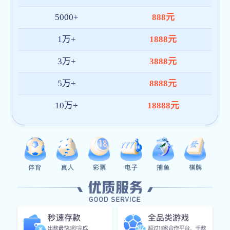
够借此机会改善自己的排名。在整场比赛中，北京队
凭借着主场之利迅速进入状态，开局便取得领先。不
过，青岛队并没有轻易放弃，以顽强的防守和快速反
击逐渐缩小分差。
比赛进行到最后时刻，北京队依然保持微弱领先，但
面对青岛队不懈追赶，他们也面临着巨大的压力。在
关键时刻，北京球员展现了出色的心理素质，通过稳
健的罚球和精准的三分球将比分牢牢掌握。最终，北
京以微弱优势赢得了这场硬仗，为自己争取到了宝贵
的一场胜利。
从本场比赛来看，北京队在进攻端展现出了良好的团
队配合，而青岛则在防守上做得相当出色。尽管未能
逆转成功，但他们所展现出的斗志和拼搏精神值得肯