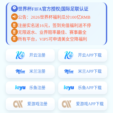
手机App
网页版
CBA第39轮精彩回顾北京青岛对决
广东险胜宁波辽宁战胜同曦上海豪
取20连胜
2026-05-22 23:24
32 次阅读
首页
/
体育头条